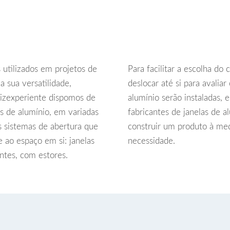
 utilizados em projetos de
Para facilitar a escolha do
 sua versatilidade,
deslocar até si para avalia
Raizexperiente dispomos de
alumínio serão instaladas, 
s de alumínio, em variadas
fabricantes de janelas de 
s sistemas de abertura que
construir um produto à med
 ao espaço em si: janelas
necessidade.
entes, com estores.