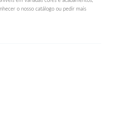
poníveis em variadas cores e acabamentos,
onhecer o nosso catálogo ou pedir mais